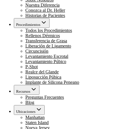
Nuestra Diferencia
Conozca al Dr. Heller
Historias de Pacientes
Procedimientos
Todos los Procedimientos
Rellenos Dérmicos
Transferencia de Grasa
Liberación de Ligamento
Circuncisión
Levantamiento Escrotal
Levantamiento Púbico
P-Shot
Realce del Glande
Liposucción Púbica
Implante de Silicona Peneano
Recursos
Preguntas Frecuentes
Blog
Ubicaciones
Manhattan
Staten Island
Nueva Jersey