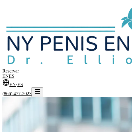
Reservar
EN
ES
EN
·
ES
(866) 477-2023